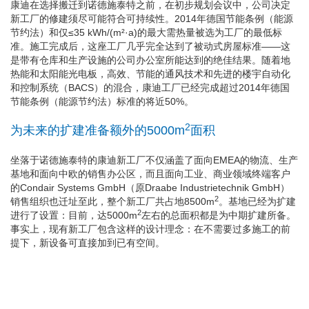
康迪在选择搬迁到诺德施泰特之前，在初步规划会议中，公司决定
新工厂的修建须尽可能符合可持续性。2014年德国节能条例（能源
节约法）和仅≤35 kWh/(m²·a)的最大需热量被选为工厂的最低标
准。施工完成后，这座工厂几乎完全达到了被动式房屋标准——这
是带有仓库和生产设施的公司办公室所能达到的绝佳结果。随着地
热能和太阳能光电板，高效、节能的通风技术和先进的楼宇自动化
和控制系统（BACS）的混合，康迪工厂已经完成超过2014年德国
节能条例（能源节约法）标准的将近50%。
2
为未来的扩建准备额外的5000m
面积
坐落于诺德施泰特的康迪新工厂不仅涵盖了面向EMEA的物流、生产
基地和面向中欧的销售办公区，而且面向工业、商业领域终端客户
的Condair Systems GmbH（原Draabe Industrietechnik GmbH）
2
销售组织也迁址至此，整个新工厂共占地8500m
。基地已经为扩建
2
进行了设置：目前，达5000m
左右的总面积都是为中期扩建所备。
事实上，现有新工厂包含这样的设计理念：在不需要过多施工的前
提下，新设备可直接加到已有空间。