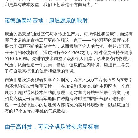
和更具有成本效益。我们正朝着这个方向努力。”
诺德施泰特基地：康迪愿景的映射
康迪的愿景是“通过空气与水传递生产力、可持续性和健康”，而没有
哪里比诺德施泰特工厂更能体现这一点了——室内环境的最新技术
提供了源源不断的新鲜空气，从而摆脱了恼人的气流，并超越了现
在任何的环境标准。温度保持在22-26ºC之间，相对湿度保持在健康
的40%-60%。先进的技术调整了众多个人因素，形成复杂的物理大
气压，从而创造一个完美、舒适、健康的室内环境。康迪员工享受
了符合最高标准的创新和健康的环境。
康迪非常欢迎参观者和客户的到来，在基地600平方米范围内享受室
内环境的复杂性和重要性——在加湿和蒸发冷却的主题区内，全息
展示了现代通风技术的功能原理，还对室内环境中的最佳方案（例
如戈克福克号德国海军船队在跨越海洋时控制内部气候）进行解
说；一面光壁显示的是建筑内部情况的实时环境数据，以及康迪所
有的17个国际办事处的气象数据。
由于高科技，可完全满足被动房屋标准