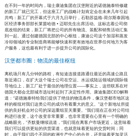
在不到一年的时间内，瑞士康迪集团在汉堡附近的诺德施泰特修建
的新工厂就已完工，但这座工厂的战略计划肯定会在未来几年引起
共鸣：新工厂的开幕式于六月九日举行，石勒苏益格-荷尔斯泰因地
区经济事务部部长莱茵哈德 • 迈耶先生出席活动。这标志着公司彻
底改组的结束，新工厂将把公司的所有物流、装配和销售活动汇集
到一起。通过创建德国北部的中心枢纽，康迪公司这个加湿和蒸发
冷却领域的专业制造商将能够快速和更有效地在世界任何地方为客
户服务，这也最有利于进一步提升公司的国际化。
汉堡都市圈：物流的最佳枢纽
离机场只有几分钟的路程，有短途连接道路通往最近的高速公路且
靠近港口，在扩大这个瑞士公司在空运、水运或陆运领域的国际领
导地位上，新工厂处于最佳的地理位置——事实上，这些联系在对
德国大都会北部城市选址时起到了决定性作用。康迪集团CEO解释
道：“诺德施泰特给我们提供了绝佳的物流条件，像汉堡都市地区这
样的枢纽对我们这类公司的成功有着重大的意义。”这个新地址所提
供的良好机会对公司的深远重组至关重要。“我们现在正在对公司结
构进行改变，这个改变非常重要，也非常需要在心里有一个明确的
战略眼光，”齐默曼继续说道，“我们现在离客户市场更近，这意味着
我们可以提供更短的供货渠道，也就意味着更短的交货时间；同
时，由于我们四个不同的欧洲生产中心的合并，还意味着更加灵活