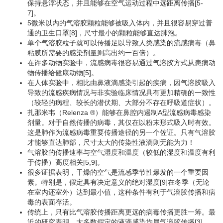
保持悬浮状态，并且能够在空气运动过程中远距离传播[5-
7]。
5微米以内的气溶胶颗粒能够被吸入体内，并且很容易穿过普
通的卫生口罩[8]，尺寸最小的颗粒能够直达肺泡。
单个气溶胶粒子就可以传播足以导致人类感染的流感病毒（鼻
粘膜所需要的感染剂量则高出约一百倍）。
在许多动物实验中，流感病毒很容易通过气溶胶方式从患病动
物传播给健康动物[5]。
在人体实验中，相比由鼻液滴感染引起的疾病，因气溶胶吸入
导致的流感疾病情况与非实验临床情况具有更加精确的一致性
（较轻的病程、较长的潜伏期、大部分不存在呼吸道症状）。
扎那米韦（Relenza ®）能够在鼻腔内遏制A型流感病毒感染
剂量。对于自然传播的病毒，其仅在以粉末形式吸入时有效。
这是肺作为流感病毒重要传播途径的另一个佐证。只有气溶胶
才能够直达肺部，尺寸太大的传染性液滴则无能为力！
气溶胶的传播速率与空气湿度和温度（较低的湿度和温度有利
于传播）高度相关[5,9]。
很多证据表明，干燥的空气是流感季节性爆发的一个重要因
素。特别是，假定具有决定意义的绝对湿度[9]在冬季（无论
在室内还室外）达到最小值，这种条件有利于气溶胶传播和病
毒的表面存活。
传统上，只有比气溶胶传播距离更远的病毒传播更胜一筹。最
近的研究表明，大多数假定的液滴感染均属气溶胶传播[3]。