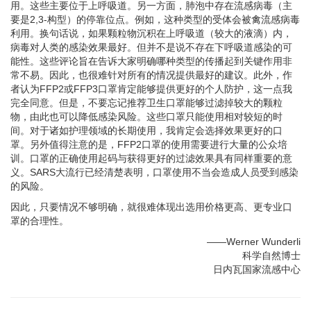
用。这些主要位于上呼吸道。另一方面，肺泡中存在流感病毒（主
要是2,3-构型）的停靠位点。例如，这种类型的受体会被禽流感病毒
利用。换句话说，如果颗粒物沉积在上呼吸道（较大的液滴）内，
病毒对人类的感染效果最好。但并不是说不存在下呼吸道感染的可
能性。这些评论旨在告诉大家明确哪种类型的传播起到关键作用非
常不易。因此，也很难针对所有的情况提供最好的建议。此外，作
者认为FFP2或FFP3口罩肯定能够提供更好的个人防护，这一点我
完全同意。但是，不要忘记推荐卫生口罩能够过滤掉较大的颗粒
物，由此也可以降低感染风险。这些口罩只能使用相对较短的时
间。对于诸如护理领域的长期使用，我肯定会选择效果更好的口
罩。另外值得注意的是，FFP2口罩的使用需要进行大量的公众培
训。口罩的正确使用起码与获得更好的过滤效果具有同样重要的意
义。SARS大流行已经清楚表明，口罩使用不当会造成人员受到感染
的风险。
因此，只要情况不够明确，就很难体现出选用价格更高、更专业口
罩的合理性。
——Werner Wunderli
科学自然博士
日内瓦国家流感中心