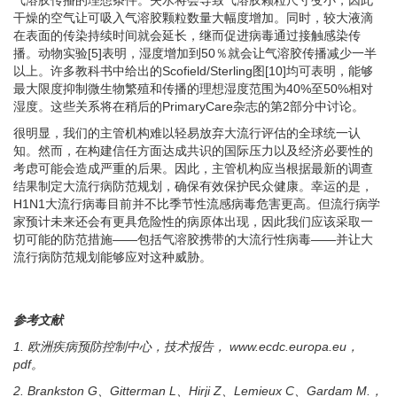
气溶胶传播的理想条件。失水将会导致气溶胶颗粒尺寸变小，因此
干燥的空气让可吸入气溶胶颗粒数量大幅度增加。同时，较大液滴
在表面的传染持续时间就会延长，继而促进病毒通过接触感染传
播。动物实验[5]表明，湿度增加到50％就会让气溶胶传播减少一半
以上。许多教科书中给出的Scofield/Sterling图[10]均可表明，能够
最大限度抑制微生物繁殖和传播的理想湿度范围为40%至50%相对
湿度。这些关系将在稍后的PrimaryCare杂志的第2部分中讨论。
很明显，我们的主管机构难以轻易放弃大流行评估的全球统一认
知。然而，在构建信任方面达成共识的国际压力以及经济必要性的
考虑可能会造成严重的后果。因此，主管机构应当根据最新的调查
结果制定大流行病防范规划，确保有效保护民众健康。幸运的是，
H1N1大流行病毒目前并不比季节性流感病毒危害更高。但流行病学
家预计未来还会有更具危险性的病原体出现，因此我们应该采取一
切可能的防范措施——包括气溶胶携带的大流行性病毒——并让大
流行病防范规划能够应对这种威胁。
参考文献
1.
欧洲疾病预防控制中心，技术报告，
www.ecdc.europa.eu
，
pdf
。
2. Brankston G
、
Gitterman L
、
Hirji Z
、
Lemieux C
、
Gardam M.
，