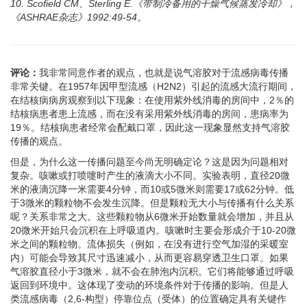
10. Scofield CM、Sterling E.《带制冷备用的干燥气候蒸发冷却》，
《ASHRAE杂志》1992:49-
54。
评论：
我非常同意作者的观点，也就是说气溶胶对于流感病毒传播
非常关键。在1957年因甲型流感（H2N2）引起的流感大流行期间，
在结核病病房观察到以下现象：在使用紫外线消毒的房间中，2％的
结核病患者患上流感，而在没有采用紫外线消毒的房间，患病率为
19％。结核病患者经常会配戴口罩，因此这一现象显然支持气溶胶
传播的观点。
但是，为什么这一传播问题至今尚无明确定论？这是因为问题相对
复杂。咳嗽或打喷嚏时产生的液滴大小不同。实验表明，直径20微
米的液滴沉降一米需要4分钟，而10或5微米则需要17或62分钟。低
于3微米的颗粒物不会发生沉降。但是颗粒无大小与传播有什么关系
呢？关系非常之大。这些颗粒物从6微米开始数量就会增加，并且从
20微米开始只会沉积在上呼吸道内。咳嗽时主要会形成介于10-20微
米之间的颗粒物。流体损失（例如，在没有进行空气加湿的采暖室
内）可能会导致其尺寸迅速减小，从而更容易穿透卫生口罩。如果
气溶胶直径小于3微米，就不会在肺泡内沉积。它们将能够通过呼吸
返回到环境中。这体现了变动的环境条件对于传播的影响。但是人
类流感病毒（2,6-构型）停靠位点（受体）的位置确定具有关键作