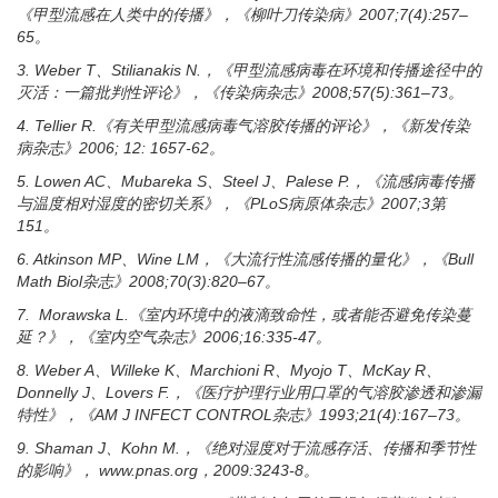
《甲型流感在人类中的传播》，《柳叶刀传染病》
2007;7(4):257–
65
。
3. Weber T
、
Stilianakis N.
，《甲型流感病毒在环境和传播途径中的
灭活：一篇批判性评论》，《传染病杂志》
2008;57(5):361–73
。
4. Tellier R.
《有关甲型流感病毒气溶胶传播的评论》，《新发传染
病杂志》
2006; 12: 1657-62
。
5. Lowen AC
、
Mubareka S
、
Steel J
、
Palese P.
，《流感病毒传播
与温度相对湿度的密切关系》，《
PLoS
病原体杂志》
2007;3
第
151
。
6. Atkinson MP
、
Wine LM
，《大流行性流感传播的量化》，《
Bull
Math Biol
杂志》
2008;70(3):820–67
。
7. Morawska L.
《室内环境中的液滴致命性，或者能否避免传染蔓
延？》，《室内空气杂志》
2006;16:335-47
。
8. Weber A
、
Willeke K
、
Marchioni R
、
Myojo T
、
McKay R
、
Donnelly J
、
Lovers F.
，《医疗护理行业用口罩的气溶胶渗透和渗漏
特性》，《
AM J INFECT CONTROL
杂志》
1993;21(4):167–73
。
9. Shaman J
、
Kohn M.
，《绝对湿度对于流感存活、传播和季节性
的影响》，
www.pnas.org
，
2009:3243-8
。