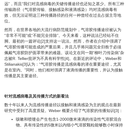
远”，而且“我们对流感病毒的关键传播途径也还知之甚少。所有三种
传输路径（气溶胶传输、接触感染和液滴感染）均对流感病毒有
效，但无法证明这三种传播路径的任何一种曾经在过去占据主导地
位。
然而，在世界各地的大流行病防范规划中，气溶胶传播途径被认为
“非常不可能”或“不能完全排除”。今天来看，这种说法已经站不住
脚。最初的一篇评论[2]支持这一说法。然而，作者在介绍中强调了
气溶胶传播可能造成的严重后果，并且几乎将问题完全归咎于必须
佩戴气溶胶防护面罩带来的难题。该论文在同一期“柳叶刀传染病”杂
志被R. Tellier批评为不具有科学性[4]。在新近的评论中，Weber和
Stilianakis[3]认为：“气溶胶传播是流感病毒的潜在重要途径，尤其
是在室内。”同时，他们相对强调了液滴传播的重要性，并认为接触
传播是其主要途径。
针对流感病毒及其传播方式的新看法
数十年以来人为流感传播途径以接触和液滴感染为主的观点在最新
研究中受到了高度质疑。Weber 概要介绍了气溶胶的传播知识[3]：
咳嗽和喷嚏会产生包含1-2000微米液滴的传染性气溶胶混合
物。具有传染性的5微米以内细小气溶胶颗粒能够数小时保持