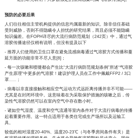
预防的必要后果
人们往往相信主管机构提供的信息均属最新的知识。除非信任基础
受到威胁，否则不得隐瞒令人担忧的研究结果，而且必须不能隐瞒
知识偏差。在FOPH详尽的大流行病防范规划（242页）中，通过气
溶胶传播途径仅稍有说明，但没有提及以下
- 推荐人们使用的卫生口罩在避免流感病毒通过气溶胶方式传播和蔓
延方面的功能非常不尽人意[8]；
- 每一次咳嗽和喷嚏都会产生比“大流行病防范规划条例”所述“气溶胶
产生原理”中更多的气溶胶！建议护理人员在工作中佩戴FFP2 / 3口
罩......；
- 病毒以非直接接触和相应空气运动方式远距离传播并非不可能——
尤其是在封闭环境中。这意味着在为采取保护措施的咳嗽之后，传
染性气溶胶仍然可以在室内空气中存在数小时。
- 诸如空气湿度、温度和空气流通等室内条件对于大流行病毒的传播
起着重要作用。这一特点适用于各类住宅或生产场所以及运输工
具。
较低的相对湿度20-40%、温度20-23℃（与冬季房间条件有关）是