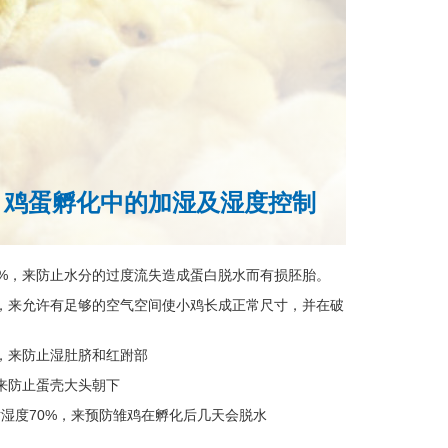
鸡蛋孵化中的加湿及湿度控制
%
，来防止水分的过度流失造成蛋白脱水而有损胚胎。
0%，来允许有足够的空气空间使小鸡长成正常尺寸，并在破
%，来防止湿肚脐和红跗部
，来防止蛋壳大头朝下
湿度70%，来预防雏鸡在孵化后几天会脱水