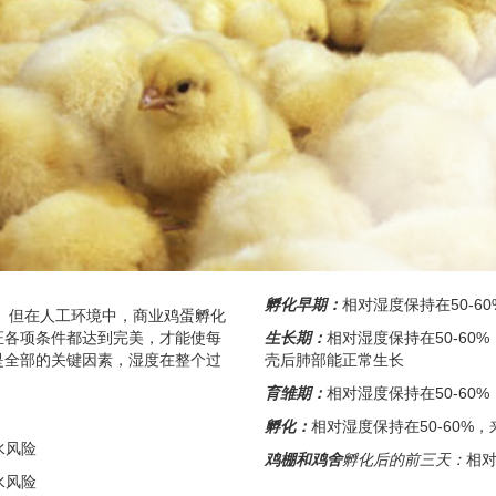
孵化早期：
相对湿度保持在
50-60
。但在人工环境中，商业鸡蛋孵化
证各项条件都达到完美，才能使每
生长期：
相对湿度保持在50-6
是全部的关键因素，湿度在整个过
壳后肺部能正常生长
育雏期：
相对湿度保持在50-60
孵化：
相对湿度保持在50-60%
水风险
鸡棚和鸡舍
孵化后的前三天：
相对
水风险