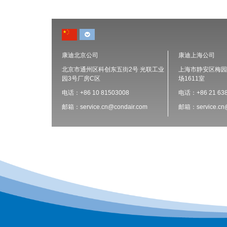
康迪北京公司
康迪上海公司
北京市通州区科创东五街2号 光联工业
上海市静安区梅园路
园3号厂房C区
场1611室
电话：+86 10 81503008
电话：+86 21 638
邮箱：service.cn@condair.com
邮箱：service.cn@