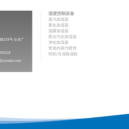
湿度控制设备
蒸汽加湿器
雾化加湿器
湿膜加湿器
双次汽化加湿器
228号 企业广
净化加湿器
管道内蒸汽喷管
09226
转轮/冷冻除湿机
condair.com